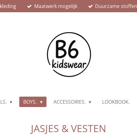
kleding
Maatwerk mogelijk
Duurzame stoffe
RLS.
BOYS.
ACCESSOIRES.
LOOKBOOK.
JASJES & VESTEN