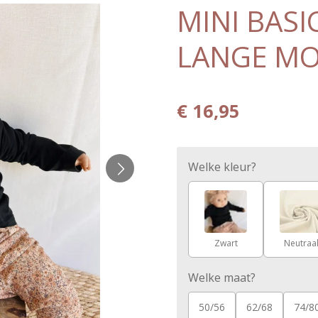
MINI BASI
LANGE M
€ 16,95
Welke kleur?
Zwart
Neutraa
Welke maat?
50/56
62/68
74/8