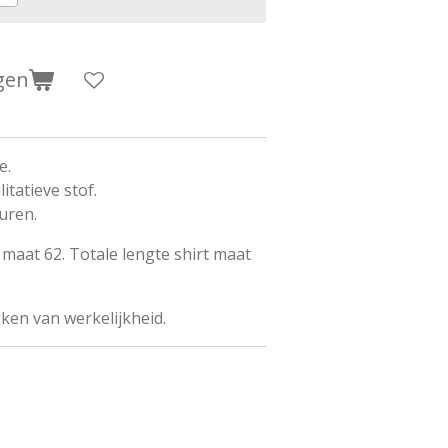
gen
e.
itatieve stof.
uren.
maat 62. Totale lengte shirt maat
jken van werkelijkheid.