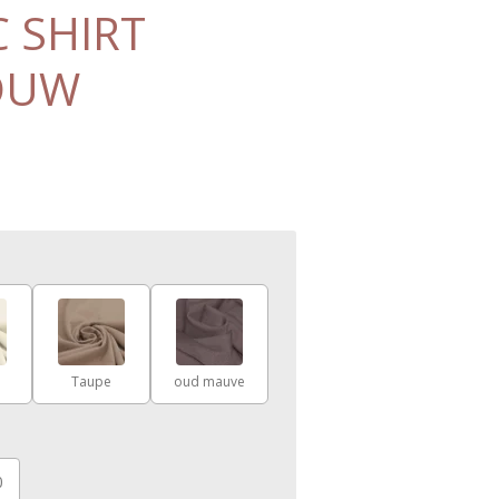
C SHIRT
OUW
l
Taupe
oud mauve
0