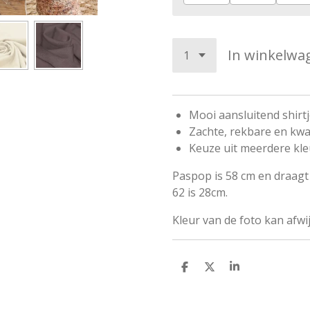
In winkelwa
Mooi aansluitend shirtj
Zachte, rekbare en kwal
Keuze uit meerdere kle
Paspop is 58 cm en draagt 
62 is 28cm.
Kleur van de foto kan afwi
D
D
S
e
e
h
l
e
a
e
l
r