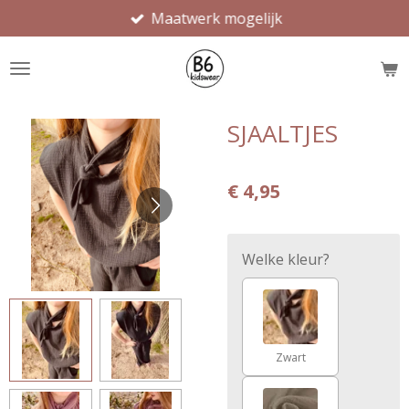
Maatwerk mogelijk
Ga
direct
naar
de
hoofdinhoud
SJAALTJES
€ 4,95
Welke kleur?
Zwart