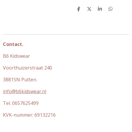
D
D
S
D
e
e
h
e
l
e
a
l
e
l
r
e
n
e
n
Contact.
B6 Kidswear
Voorthuizerstraat 240
3881SN Putten.
info@b6kidswear.nl
Tel. 0657625499
KVK-nummer:
69132216