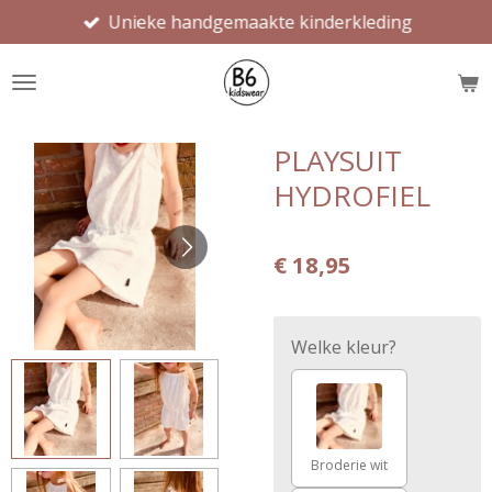
Unieke handgemaakte kinderkleding
Ga
direct
naar
de
hoofdinhoud
PLAYSUIT
HYDROFIEL
€ 18,95
Welke kleur?
Broderie wit