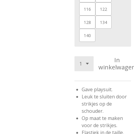
116
122
128
134
140
In
winkelwage
Gave playsuit.
Leuk te sluiten door
strikjes op de
schouder.
Op maat te maken
voor de strikjes.
Elastiek in de taille.