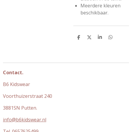
Meerdere kleuren
beschikbaar.
D
D
S
D
e
e
h
e
l
e
a
l
e
l
r
e
n
e
n
Contact.
B6 Kidswear
Voorthuizerstraat 240
3881SN Putten.
info@b6kidswear.nl
Tel. 0657625499