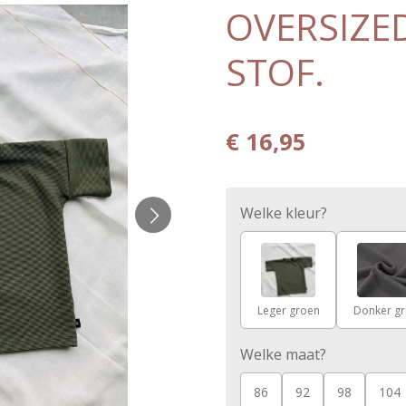
OVERSIZED
STOF.
€ 16,95
Welke kleur?
Leger groen
Donker gri
Welke maat?
86
92
98
104