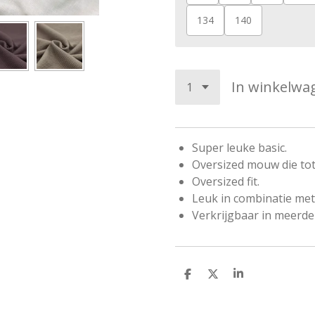
134
140
In winkelwa
Super leuke basic.
Oversized mouw die tot 
Oversized fit.
Leuk in combinatie met 
Verkrijgbaar in meerde
D
D
S
e
e
h
l
e
a
e
l
r