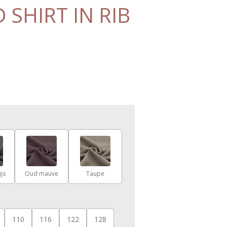
 SHIRT IN RIB
js
Oud mauve
Taupe
110
116
122
128