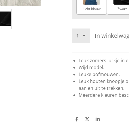
Licht blauw
Zwart
In winkelwa
Leuk zomers jurkje in e
Wijd model.
Leuke pofmouwen.
Leuk houten knoopje o
aan en uit te trekken.
Meerdere kleuren besc
D
D
S
e
e
h