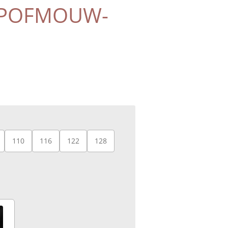
 POFMOUW-
110
116
122
128