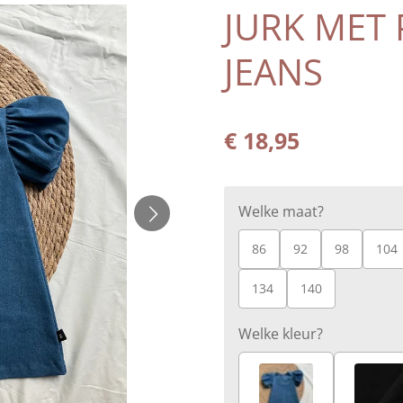
JURK MET
JEANS
€ 18,95
Welke maat?
86
92
98
104
134
140
Welke kleur?