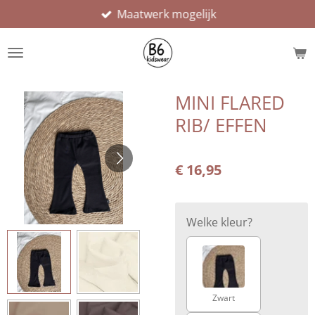
Maatwerk mogelijk
Ga
direct
naar
de
hoofdinhoud
MINI FLARED
RIB/ EFFEN
€ 16,95
Welke kleur?
Zwart