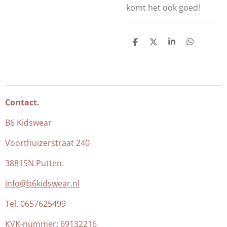
komt het ook goed!
D
D
S
D
e
e
h
e
l
e
a
l
e
l
r
e
n
e
n
Contact.
B6 Kidswear
Voorthuizerstraat 240
3881SN Putten.
info@b6kidswear.nl
Tel. 0657625499
KVK-nummer:
69132216