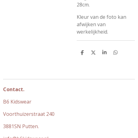
28cm.
Kleur van de foto kan
afwijken van
werkelijkheid.
D
D
S
D
e
e
h
e
l
e
a
l
e
l
r
e
n
e
n
Contact.
B6 Kidswear
Voorthuizerstraat 240
3881SN Putten.