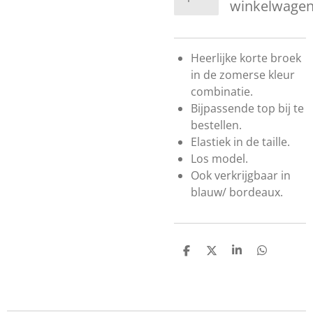
winkelwage
Heerlijke korte broek
in de zomerse kleur
combinatie.
Bijpassende top bij te
bestellen.
Elastiek in de taille.
Los model.
Ook verkrijgbaar in
blauw/ bordeaux.
D
D
S
D
e
e
h
e
l
e
a
l
e
l
r
e
n
e
n