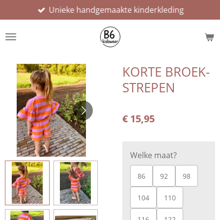
Unieke handgemaakte kinderkleding
Ga
direct
naar
de
hoofdinhoud
KORTE BROEK-
STREPEN
€ 15,95
Welke maat?
86
92
98
104
110
116
122